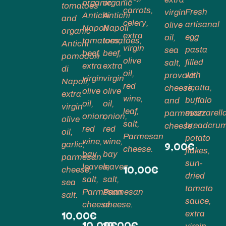
organic
organic
tomatoes
carrots,
Fresh
virgin
Antichi
Antichi
and
celery,
artisanal
olive
Napoli
Napoli
organic
extra
egg
oil,
tomatoes,
tomatoes,
Antichi
virgin
pasta
sea
beef,
beef,
pomodori
olive
filled
salt,
extra
extra
di
oil,
with
provola
virgin
virgin
Napoli,
red
ricotta,
cheese,
olive
olive
extra
wine,
buffalo
and
oil,
oil,
virgin
leaf,
mozzarell
parmesan
onion,
onion,
olive
salt,
breadcru
cheese.
red
red
oil,
Parmesan
potato
wine,
wine,
garlic,
9,00€
cheese
.
flakes,
bay
bay
parmesan
sun-
leaves,
leaves,
10,00€
cheese,
dried
salt,
salt,
sea
tomato
Parmesan
Parmesan
salt
.
sauce,
cheese
cheese
.
.
10,00€
extra
10,00€
10,00€