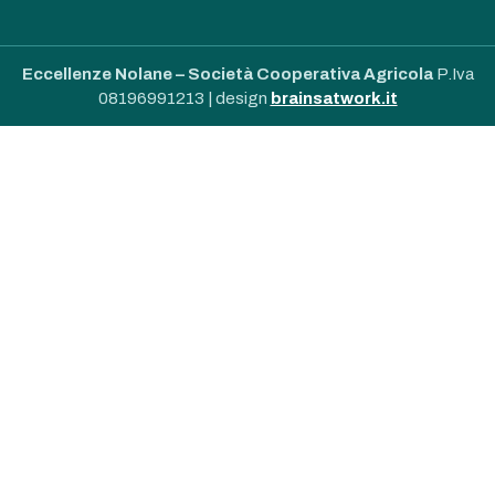
Eccellenze Nolane – Società Cooperativa Agricola
P.Iva
08196991213 | design
brainsatwork.it