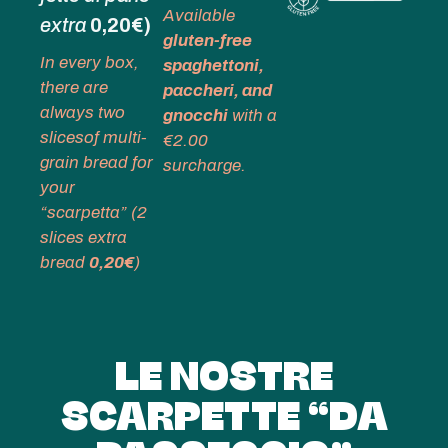
Available
extra
0,20€)
gluten-free
In every box,
spaghettoni,
there are
paccheri, and
always two
gnocchi
with a
slicesof multi-
€2.00
grain bread for
surcharge.
your
“scarpetta” (
2
slices extra
bread
0,20€
)
LE NOSTRE
SCARPETTE “DA