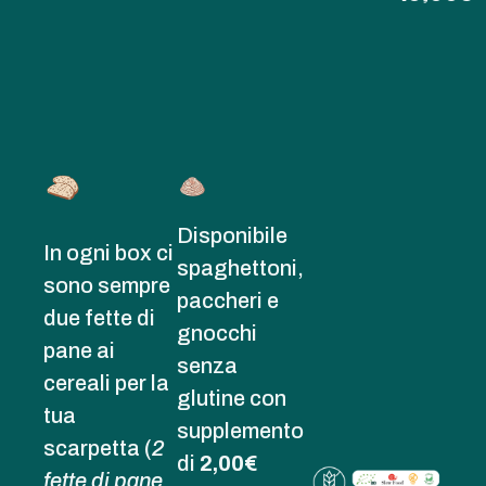
Disponibile
In ogni box ci
spaghettoni,
sono sempre
paccheri e
due fette di
gnocchi
pane ai
senza
cereali per la
glutine con
tua
supplemento
scarpetta (
2
di
2,00€
fette di pane