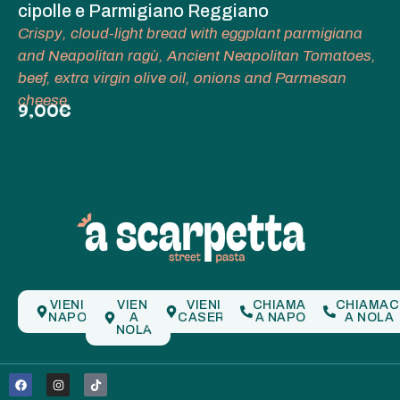
cipolle e Parmigiano Reggiano
Crispy, cloud-light bread with eggplant parmigiana
and Neapolitan ragù, Ancient Neapolitan Tomatoes,
beef, extra virgin olive oil, onions and Parmesan
cheese.
9,00€
VIENI A
VIENI
VIENI A
CHIAMACI
CHIAMAC
NAPOLI
A
CASERTA
A NAPOLI
A NOLA
NOLA