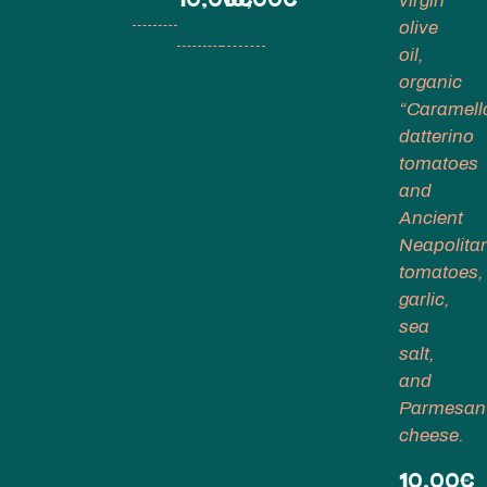
virgin
olive
oil,
organic
“Caramell
datterino
tomatoes
and
Ancient
Neapolita
tomatoes,
garlic,
sea
salt,
and
Parmesan
cheese.
10,00€